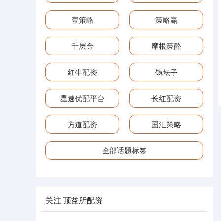
壹策略
策略赢
千层金
摩根策酪
红牛配资
钱坛子
星速优配平台
长红配资
方道配资
国汇策略
全部话题标签
关注 顶益所配资