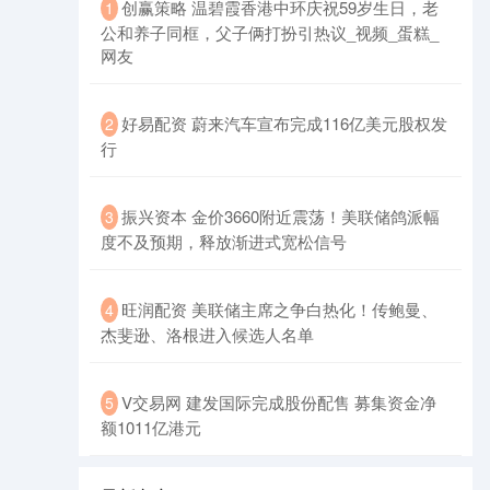
创赢策略 温碧霞香港中环庆祝59岁生日，老
1
公和养子同框，父子俩打扮引热议_视频_蛋糕_
网友
好易配资 蔚来汽车宣布完成116亿美元股权发
2
行
振兴资本 金价3660附近震荡！美联储鸽派幅
3
度不及预期，释放渐进式宽松信号
旺润配资 美联储主席之争白热化！传鲍曼、
4
杰斐逊、洛根进入候选人名单
V交易网 建发国际完成股份配售 募集资金净
5
额1011亿港元