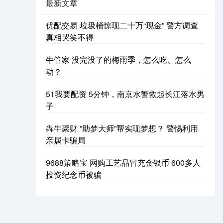
最新文章
优配交易 垃圾桶惊现二十万“现金” 警方调查
真相哭笑不得
牛管家 没完没了的梅雨季，怎么吃、怎么
动？
51我要配资 5分钟，南京水警救起长江落水男
子
犇牛聚财 ”助梦大师”帮实现梦想？ 警惕利用
亲属卡骗局
9688策略宝 网购工艺品冒充金银币 600多人
投资纪念币被骗