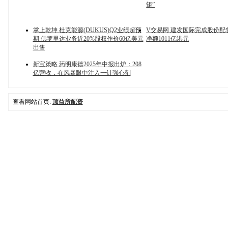
矩”
掌上乾坤 杜克能源(DUKUS)Q2业绩超预
V交易网 建发国际完成股份配
期 佛罗里达业务近20%股权作价60亿美元
净额1011亿港元
出售
新宝策略 药明康德2025年中报出炉：208
亿营收，在风暴眼中注入一针强心剂
查看网站首页:
顶益所配资