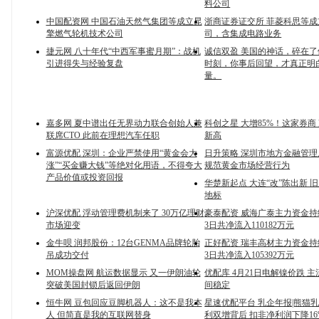
料公司
中国配资网 中国石油天然气集团等成立昆
浙商证券证交所 菲菱科思等
擎燃气轮机技术公司
司，含集成电路业务
捷元网 八十年代“中西军事蜜月期”：战机
诚信双盈 美国的神话，碎在了
引进得失与经验复盘
时刻，你事后回望，才真正明
量。
嘉多网 夏中谱出任无界动力联合创始人兼
科创之星 大增85%！这家券商
联席CTO 此前在理想汽车任职
新高
富源优配 深圳：企业严禁使用“黄金会大
日升策略 深圳市地方金融管
涨”“买金赚大钱”等绝对化用语，不得夸大
规范黄金市场经营行为
产品价值或投资回报
华楚新起点 大连“改”陈出新 
地标
沪深优配 浮动管理费机制来了 30万亿理财
豪泰配资 威海广泰主力资金
市场迎变
3日共净流入110182万元
金牛呗 润邦股份：12台GENMA品牌轮胎
正好配资 瑞丰高材主力资金
吊成功交付
3日共净流入105392万元
MOM操盘网 航运数据显示 又一伊朗油轮
优配库 4月21日电解镍价跌 
突破美国封锁后返回伊朗
间稳定
恒牛网 豆包回应豆脚机器人：这不是我本
星速优配平台 乳企年报|熊猫
人 但简直是我的互联网替身
利双增背后 扣非净利润下降1