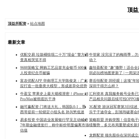
顶益所
顶益所配资
»
站点地图
最新文章
优配交易 垃圾桶惊现二十万“现金” 警方调
牛管家 没完没了的梅雨季，
查真相哭笑不得
动？
9688策略宝 网购工艺品冒充金银币 600多
鑫恒盈配资 “趣”撒野！适合
人投资纪念币被骗
圳必玩榜地图更新了 | 一周深
富农优配APP 华南理工大学陈俊龙：广东
赛岳恒配资 圳经观｜这项“年
应打造一批垂类大模型，形成差异化优势
深圳干得怎么样？
牛盈宝 苹果史上最大规模泄密！iPhone 18
汇利资本 真我服务账号业务
Pro/Max被彻底扒干净
产品相关问题后续可找OPPO
融可赢配资 门将送大礼，韩国队0-1，墨
3G配资 游泳冠军赛第3日综
西哥提前一轮锁定小组头名 孙兴慜低迷
乐于子迪夺金，彭旭玮破赛会
易多投资 中国农业发展银行罕见主动喊停
策略联盟 并购突围！信音电
7年期金融债发行，称中标价明显偏离市场
绩颓势，多元布局重塑成长新
估值
龙辉配资 领先股份在深圳成