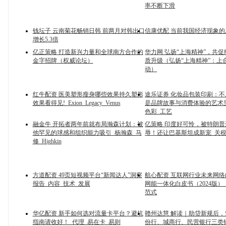
率不断下滑
钱坛子 云南菊花畅销日韩 前两月对韩出口
信康优配 当前我国经济现象
增长5.3倍
亿正策略 打造新兴力量和全球南方合作的
华力网 弘扬“上海精神”，共
金字招牌（权威论坛）
质升级（弘扬“上海精神”：上
动）
红牛配资 医美塑形瘦身哪些效果持久塑形
途乐证券 化妆品包装印刷：
效果看得见!_Exion_Legacy_Venus
是品牌故事与消费体验的艺术呈
色彩_工艺
融金牛 开拓者两年前就布局瀚森计划：被
亿策略 印度好可怜，被特朗普
他罕见的球感和组织能力吸引_杨瀚森_马
辱！还让巴基斯坦成新宠_关税
修_Highkin
方道配资 49页短视频平台“新闻达人”洞察
航心配资 互联网行业未来网
报告_内容_技术_发展
网能一体化白皮书（2024版）_I
范式
华亿配资 新手如何选对流量卡平台？避坑
赣州达慧 解读｜助贷新规后
指南请收好！_代理_易在卡_易则
份行、城商行、民营银行三类