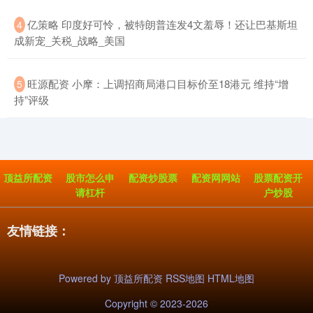
​亿策略 印度好可怜，被特朗普连发4文羞辱！还让巴基斯坦
4
成新宠_关税_战略_美国
​旺源配资 小摩：上调招商局港口目标价至18港元 维持“增
5
持”评级
顶益所配资
股市怎么申
配资炒股票
配资网网站
股票配资开
请杠杆
户炒股
友情链接：
Powered by
顶益所配资
RSS地图
HTML地图
Copyright
© 2023-2026