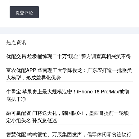
提交评论
热点资讯
优配交易 垃圾桶惊现二十万“现金” 警方调查真相哭笑不得
富农优配APP 华南理工大学陈俊龙：广东应打造一批垂类
大模型，形成差异化优势
牛盈宝 苹果史上最大规模泄密！iPhone 18 Pro/Max被彻
底扒干净
融可赢配资 门将送大礼，韩国队0-1，墨西哥提前一轮锁
定小组头名 孙兴慜低迷
智慧优配 鸣鸣很忙、万辰集团发声，倡导休闲零食连锁行