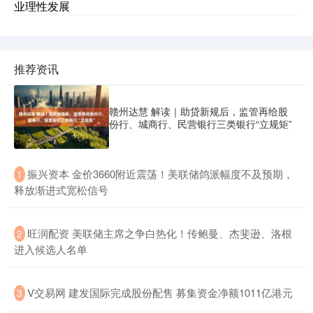
业理性发展
推荐资讯
赣州达慧 解读｜助贷新规后，监管再给股
份行、城商行、民营银行三类银行“立规矩”
​振兴资本 金价3660附近震荡！美联储鸽派幅度不及预期，
1
释放渐进式宽松信号
​旺润配资 美联储主席之争白热化！传鲍曼、杰斐逊、洛根
2
进入候选人名单
​V交易网 建发国际完成股份配售 募集资金净额1011亿港元
3