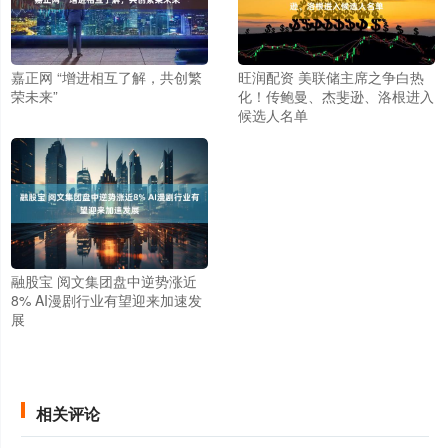
嘉正网 “增进相互了解，共创繁
旺润配资 美联储主席之争白热
荣未来”
化！传鲍曼、杰斐逊、洛根进入
候选人名单
融股宝 阅文集团盘中逆势涨近
8% AI漫剧行业有望迎来加速发
展
相关评论