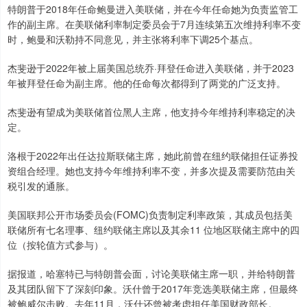
特朗普于2018年任命鲍曼进入美联储，并在今年任命她为负责监管工
作的副主席。在美联储利率制定委员会于7月连续第五次维持利率不变
时，鲍曼和沃勒持不同意见，并主张将利率下调25个基点。
杰斐逊于2022年被上届美国总统乔·拜登任命进入美联储，并于2023
年被拜登任命为副主席。他的任命每次都得到了两党的广泛支持。
杰斐逊有望成为美联储首位黑人主席，他支持今年维持利率稳定的决
定。
洛根于2022年出任达拉斯联储主席，她此前曾在纽约联储担任证券投
资组合经理。她也支持今年维持利率不变，并多次提及需要防范由关
税引发的通胀。
美国联邦公开市场委员会(FOMC)负责制定利率政策，其成员包括美
联储所有七名理事、纽约联储主席以及其余11 位地区联储主席中的四
位（按轮值方式参与）。
据报道，哈塞特已与特朗普会面，讨论美联储主席一职，并给特朗普
及其团队留下了深刻印象。沃什曾于2017年竞选美联储主席，但最终
被鲍威尔击败。去年11月，沃什还曾被考虑担任美国财政部长。