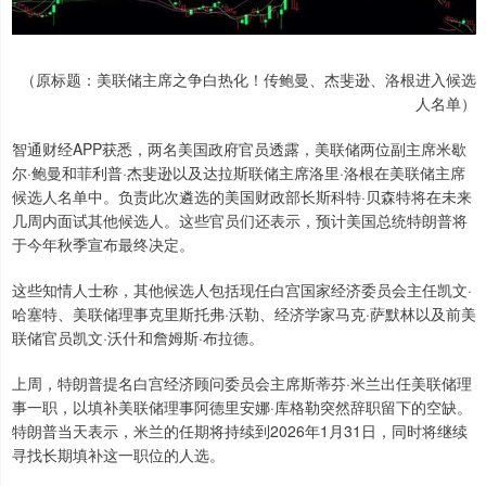
（原标题：美联储主席之争白热化！传鲍曼、杰斐逊、洛根进入候选
人名单）
智通财经APP获悉，两名美国政府官员透露，美联储两位副主席米歇
尔·鲍曼和菲利普·杰斐逊以及达拉斯联储主席洛里·洛根在美联储主席
候选人名单中。负责此次遴选的美国财政部长斯科特·贝森特将在未来
几周内面试其他候选人。这些官员们还表示，预计美国总统特朗普将
于今年秋季宣布最终决定。
这些知情人士称，其他候选人包括现任白宫国家经济委员会主任凯文·
哈塞特、美联储理事克里斯托弗·沃勒、经济学家马克·萨默林以及前美
联储官员凯文·沃什和詹姆斯·布拉德。
上周，特朗普提名白宫经济顾问委员会主席斯蒂芬·米兰出任美联储理
事一职，以填补美联储理事阿德里安娜·库格勒突然辞职留下的空缺。
特朗普当天表示，米兰的任期将持续到2026年1月31日，同时将继续
寻找长期填补这一职位的人选。