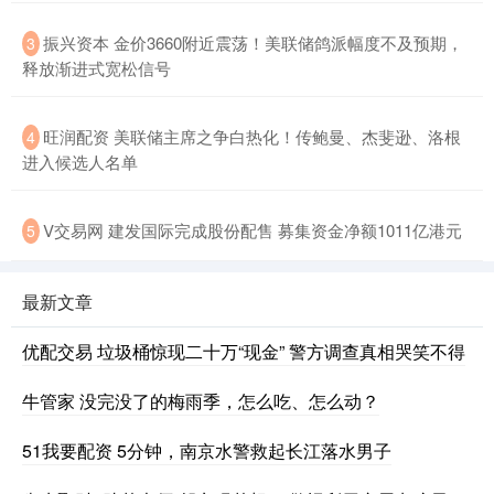
振兴资本 金价3660附近震荡！美联储鸽派幅度不及预期，
3
释放渐进式宽松信号
旺润配资 美联储主席之争白热化！传鲍曼、杰斐逊、洛根
4
进入候选人名单
V交易网 建发国际完成股份配售 募集资金净额1011亿港元
5
最新文章
优配交易 垃圾桶惊现二十万“现金” 警方调查真相哭笑不得
牛管家 没完没了的梅雨季，怎么吃、怎么动？
51我要配资 5分钟，南京水警救起长江落水男子