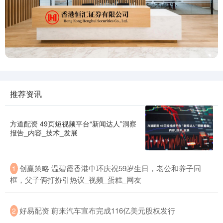
推荐资讯
方道配资 49页短视频平台“新闻达人”洞察
报告_内容_技术_发展
创赢策略 温碧霞香港中环庆祝59岁生日，老公和养子同
1
框，父子俩打扮引热议_视频_蛋糕_网友
好易配资 蔚来汽车宣布完成116亿美元股权发行
2