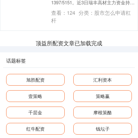
1397/5151。近3日瑞丰高材主力资金持续
流入，3日共净流入1....
查看：
124
分类：
股市怎么申请杠
杆
顶益所配资文章已加载完成
话题标签
旭胜配资
汇利资本
壹策略
策略赢
千层金
摩根策酪
红牛配资
钱坛子