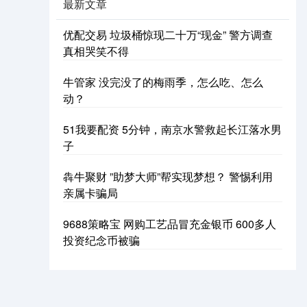
最新文章
优配交易 垃圾桶惊现二十万“现金” 警方调查
真相哭笑不得
牛管家 没完没了的梅雨季，怎么吃、怎么
动？
51我要配资 5分钟，南京水警救起长江落水男
子
犇牛聚财 ”助梦大师”帮实现梦想？ 警惕利用
亲属卡骗局
9688策略宝 网购工艺品冒充金银币 600多人
投资纪念币被骗