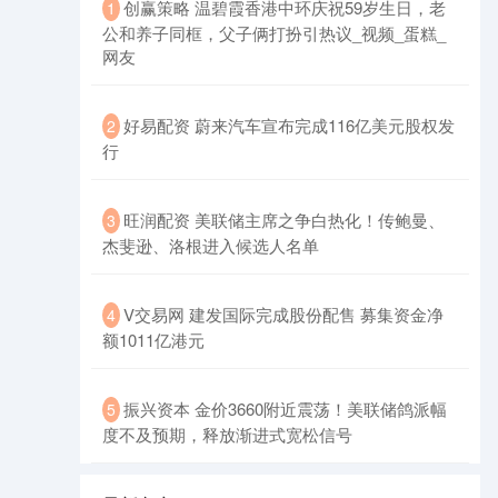
创赢策略 温碧霞香港中环庆祝59岁生日，老
1
公和养子同框，父子俩打扮引热议_视频_蛋糕_
网友
好易配资 蔚来汽车宣布完成116亿美元股权发
2
行
旺润配资 美联储主席之争白热化！传鲍曼、
3
杰斐逊、洛根进入候选人名单
V交易网 建发国际完成股份配售 募集资金净
4
额1011亿港元
振兴资本 金价3660附近震荡！美联储鸽派幅
5
度不及预期，释放渐进式宽松信号