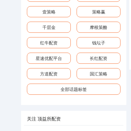
壹策略
策略赢
千层金
摩根策酪
红牛配资
钱坛子
星速优配平台
长红配资
方道配资
国汇策略
全部话题标签
关注 顶益所配资