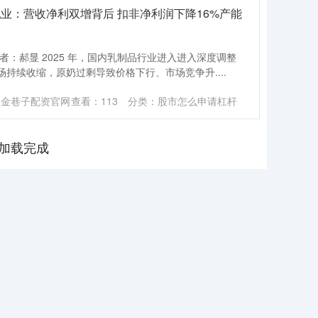
乳业：营收净利双增背后 扣非净利润下降16%产能
者：郝显 2025 年，国内乳制品行业进入进入深度调整
持续收缩，原奶过剩导致价格下行、市场竞争升....
：金巷子配资官网
查看：
113
分类：
股市怎么申请杠杆
加载完成