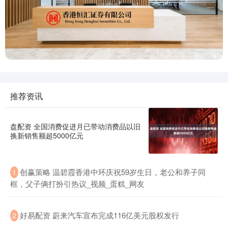
推荐资讯
盘配资 全国消费促进月已带动消费品以旧
换新销售额超5000亿元
创赢策略 温碧霞香港中环庆祝59岁生日，老公和养子同
1
框，父子俩打扮引热议_视频_蛋糕_网友
好易配资 蔚来汽车宣布完成116亿美元股权发行
2