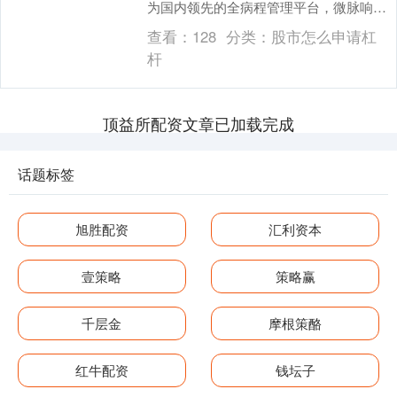
为国内领先的全病程管理平台，微脉响应
妇女儿童发展纲要，携手公立医院将生殖
查看：
128
分类：
股市怎么申请杠
科....
杆
顶益所配资文章已加载完成
话题标签
旭胜配资
汇利资本
壹策略
策略赢
千层金
摩根策酪
红牛配资
钱坛子