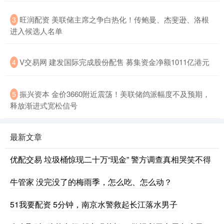
旺润配资 美联储主席之争白热化！传鲍曼、杰斐逊、洛根
3
进入候选人名单
V交易网 建发国际完成股份配售 募集资金净额1011亿港元
4
振兴资本 金价3660附近震荡！美联储鸽派幅度不及预期，
5
释放渐进式宽松信号
最新文章
优配交易 垃圾桶惊现二十万“现金” 警方调查真相哭笑不得
牛管家 没完没了的梅雨季，怎么吃、怎么动？
51我要配资 5分钟，南京水警救起长江落水男子