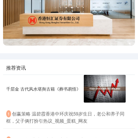
推荐资讯
千层金 古代风水堪舆古籍《葬书易悟》
创赢策略 温碧霞香港中环庆祝59岁生日，老公和养子同
1
框，父子俩打扮引热议_视频_蛋糕_网友