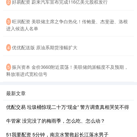
好易配资 蔚来汽车宣布完成116亿美元股权发行
2
旺润配资 美联储主席之争白热化！传鲍曼、杰斐逊、洛根
3
进入候选人名单
优优配送版 原油系期货涨幅扩大
4
振兴资本 金价3660附近震荡！美联储鸽派幅度不及预期，
5
释放渐进式宽松信号
最新文章
优配交易 垃圾桶惊现二十万“现金” 警方调查真相哭笑不得
牛管家 没完没了的梅雨季，怎么吃、怎么动？
51我要配资 5分钟，南京水警救起长江落水男子